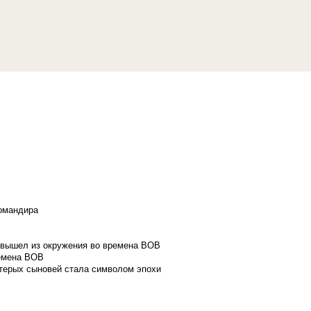
командира
и вышел из окружения во времена ВОВ
ремена ВОВ
стерых сыновей стала символом эпохи