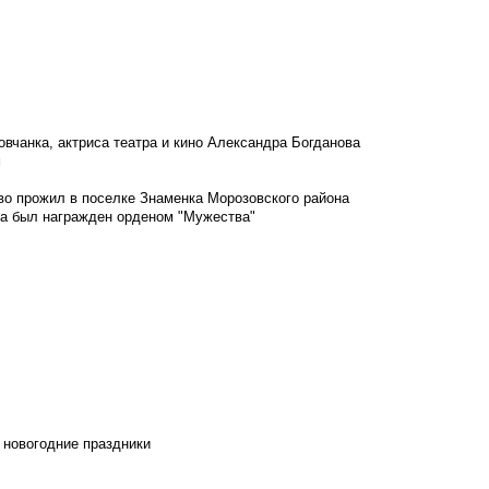
овчанка, актриса театра и кино Александра Богданова
м
во прожил в поселке Знаменка Морозовского района
ка был награжден орденом "Мужества"
 новогодние праздники