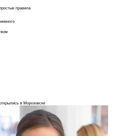
 простые правила
 немного
твом
открылись в Морозовске