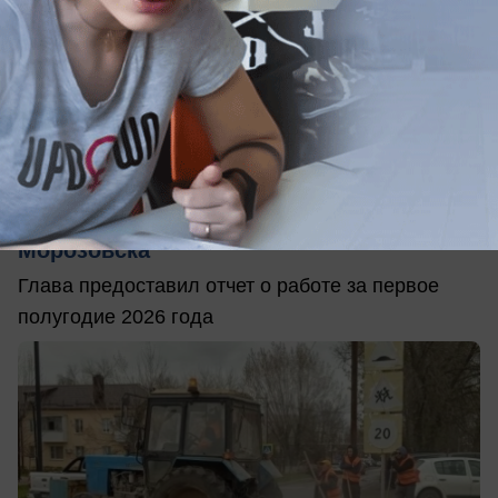
05.08.2026
0
АВТО
Куда ушли миллионы из дорожного
фонда: что уже сделали на дорогах
Морозовска
Глава предоставил отчет о работе за первое
полугодие 2026 года