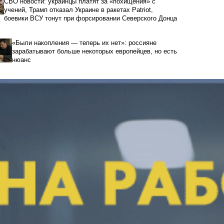
СВО новости: украинцы платят за «похищения» с
учений, Трамп отказал Украине в ракетах Patriot,
боевики ВСУ тонут при форсировании Северского Донца
«Были накопления — теперь их нет»: россияне
зарабатывают больше некоторых европейцев, но есть
нюанс