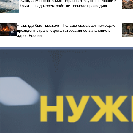
«Ожидаем провокаций»: Украина атакует юг России и
Крым — над морем работает самолет-разведчик
«Там, где бьют москаля, Польша оказывает помощь»:
президент страны сделал агрессивное заявление в
адрес России