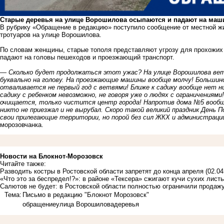
Старые деревья на улице Ворошилова осыпаются и падают на маш
В рубрику «Обращение в редакцию» поступило сообщение от местной ж
тротуаров на улице Ворошилова.
По словам женщины, старые тополя представляют угрозу для прохожих и
падают на головы пешеходов и проезжающий транспорт.
— Сколько будет продолжаться этот ужас? На улице Ворошилова ве
буквально на голову. На проезжающие машины вообще молчу! Большинс
отваливается не первый год с ветвями! Ближе к садику вообще нет нич
садику с ребенком невозможно, не говоря уже о людях с ограничениям
очищается, только чистится центр города! Напротив дома №5 вообще
никто не приезжал и не вырубал. Скоро такой великий праздник День
свои прилегающие территории, но порой без сил ЖКХ и администраци
морозовчанка.
Новости на Блoкнoт-Морозовск
Читайте также:
Разводить костры в Ростовской области запретят до конца апреля
(02.04
«Что это за беспредел!?»: в районе «Тексера» сжигают кучи сухих лист
Салютов не будет: в Ростовской области полностью ограничили продаж
Тема:
Письмо в редакцию "Блокнот Морозовск"
обращение
улица Ворошилова
деревья