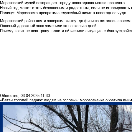
Морозовский музей возвращает городу новогоднюю магию прошлого
Новый год может стать безопасным и радостным, если не игнорировать
Полиция Морозовска превратила служебный визит в новогоднее чудо
Морозовский район почти завершил жатву: до финиша осталось совсем
Опасный дорожный знак заменили за несколько дней
Почему косят не всю траву: власти объяснили ситуацию с благоустройс
Общество
,
03.04.2025 11:30
«Ветви тополей падают людям на головы»: морозовчанка обратила вним