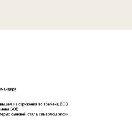
командира
и вышел из окружения во времена ВОВ
ремена ВОВ
стерых сыновей стала символом эпохи