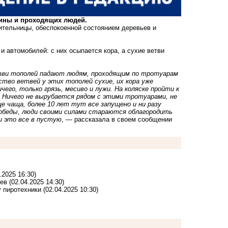
ины и проходящих людей.
ительницы, обеспокоенной состоянием деревьев и
 автомобилей: с них осыпается кора, а сухие ветви
тви тополей падают людям, проходящим по тротуарам
тво ветвей у этих тополей сухие, их кора уже
его, только грязь, месиво и лужи. На коляске пройти к
и! Ничего не вырубается рядом с этими тротуарами, не
 чаща, более 10 лет тут все запущено и ни разу
 Победы, люди своими силами стараются облагородить
и это все в пустую
, — рассказала в своем сообщении
.2025 16:30)
ьев
(02.04.2025 14:30)
у пиротехники
(02.04.2025 10:30)