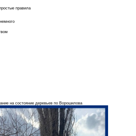
 простые правила
 немного
твом
ание на состояние деревьев по Ворошилова