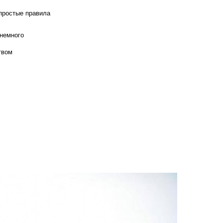
 простые правила
 немного
твом