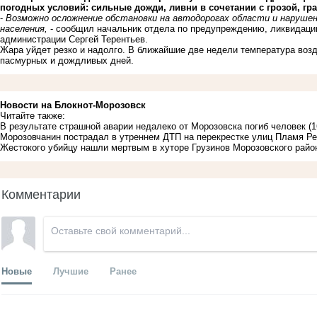
погодных условий: сильные дожди, ливни в сочетании с грозой, гр
-
Возможно осложнение обстановки на автодорогах области и нарушен
населения,
- сообщил начальник отдела по предупреждению, ликвидации
администрации Сергей Терентьев.
Жара уйдет резко и надолго. В ближайшие две недели температура воз
пасмурных и дождливых дней.
Новости на Блoкнoт-Морозовск
Читайте также:
В результате страшной аварии недалеко от Морозовска погиб человек
(1
Морозовчанин пострадал в утреннем ДТП на перекрестке улиц Пламя Р
Жестокого убийцу нашли мертвым в хуторе Грузинов Морозовского райо
Комментарии
Новые
Лучшие
Ранее