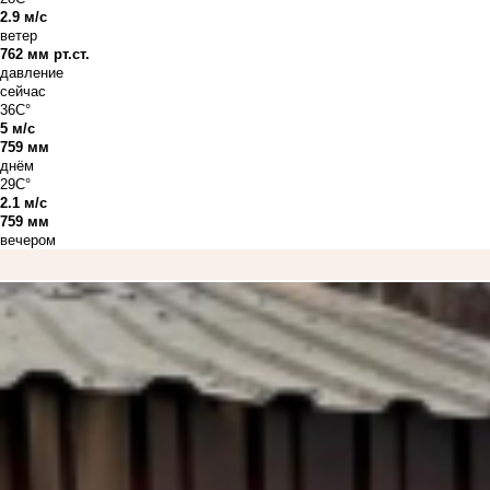
2.9 м/с
ветер
762 мм рт.ст.
давление
сейчас
36C°
5 м/с
759 мм
днём
29C°
2.1 м/с
759 мм
вечером