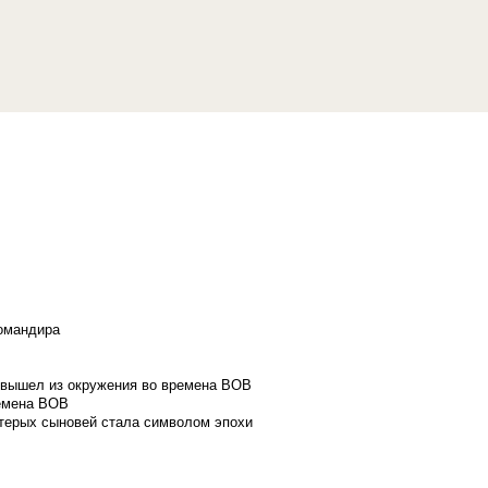
командира
и вышел из окружения во времена ВОВ
ремена ВОВ
стерых сыновей стала символом эпохи