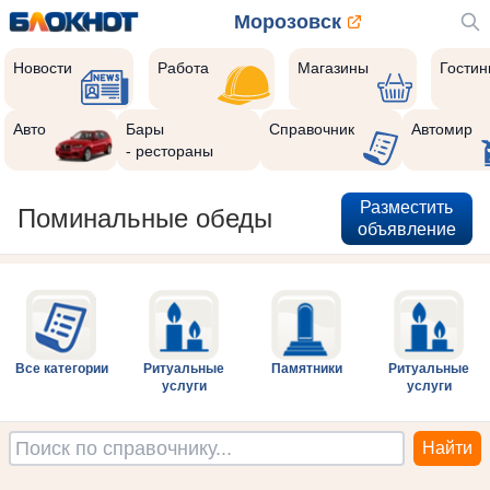
Морозовск
Новости
Работа
Магазины
Гости
Авто
Бары
Справочник
Автомир
- рестораны
Разместить
Поминальные обеды
объявление
Все категории
Ритуальные
Памятники
Ритуальные
услуги
услуги