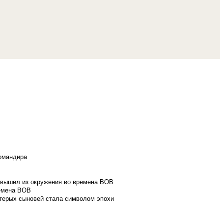
командира
и вышел из окружения во времена ВОВ
ремена ВОВ
стерых сыновей стала символом эпохи