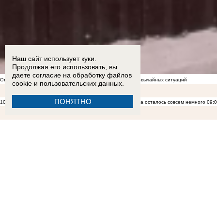
Наш сайт использует куки.
Продолжая его использовать, вы
даете согласие на обработку
файлов
Стал известен список укрытий в Морозовске на случай чрезвычайных ситуаций
cookie
и пользовательских данных.
ПОНЯТНО
10:06
Морозовский район почти завершил жатву: до финиша осталось совсем немного
09: