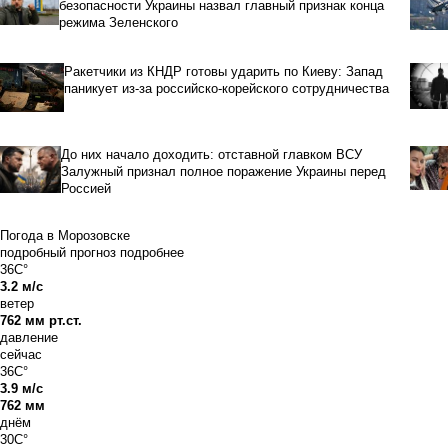
безопасности Украины назвал главный признак конца
режима Зеленского
Ракетчики из КНДР готовы ударить по Киеву: Запад
паникует из-за российско-корейского сотрудничества
До них начало доходить: отставной главком ВСУ
Залужный признал полное поражение Украины перед
Россией
Погода в Морозовске
подробный прогноз
подробнее
36C°
3.2 м/с
ветер
762 мм рт.ст.
давление
сейчас
36C°
3.9 м/с
762 мм
днём
30C°