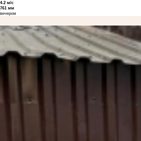
4.2 м/с
761 мм
вечером