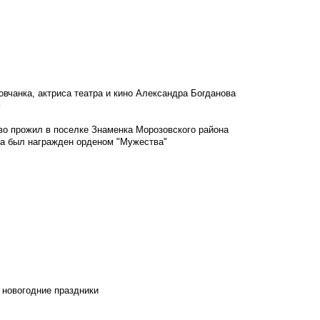
овчанка, актриса театра и кино Александра Богданова
м
во прожил в поселке Знаменка Морозовского района
ка был награжден орденом "Мужества"
 новогодние праздники