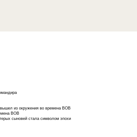
командира
и вышел из окружения во времена ВОВ
ремена ВОВ
стерых сыновей стала символом эпохи