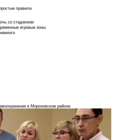
 простые правила
мочь со стадионом
временные игровые зоны
 немного
равоохранения в Морозовском районе