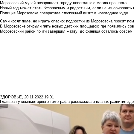
Морозовский музей возвращает городу новогоднюю магию прошлого
Новый год может стать безопасным и радостным, если не игнорировать
Полиция Морозовска превратила служебный визит в новогоднее чудо
Сами косят поле, но играть опасно: подростки из Морозовска просят по
В Морозовске открыли пять новых детских площадок: где появились со
Морозовский район почти завершил жатву: до финиша осталось совсем
ЗДОРОВЬЕ
,
20.11.2022 19:01
Главврач у компьютерного томографа рассказала о планах развития зд