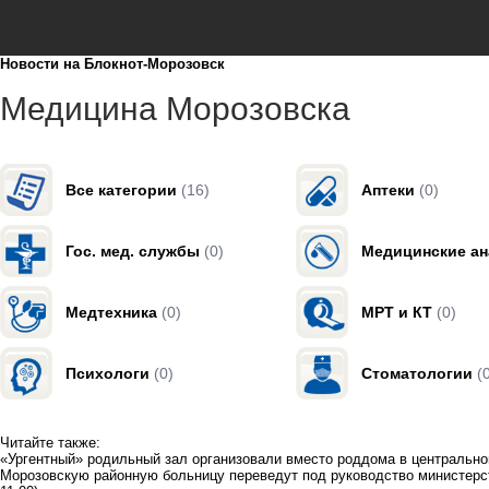
Новости на Блoкнoт-Морозовск
Медицина Морозовска
Все категории
(16)
Аптеки
(0)
Гос. мед. службы
(0)
Медицинские а
Медтехника
(0)
МРТ и КТ
(0)
Психологи
(0)
Стоматологии
(
Читайте также:
«Ургентный» родильный зал организовали вместо роддома в центрально
Морозовскую районную больницу переведут под руководство министерс