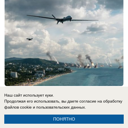
07.08.2026
0
Наш сайт использует куки.
Продолжая его использовать, вы даете согласие на обработку
файлов cookie
и пользовательских данных.
В России
СВО новости: украинцы платят за
ПОНЯТНО
«похищения» с учений, Трамп отказал