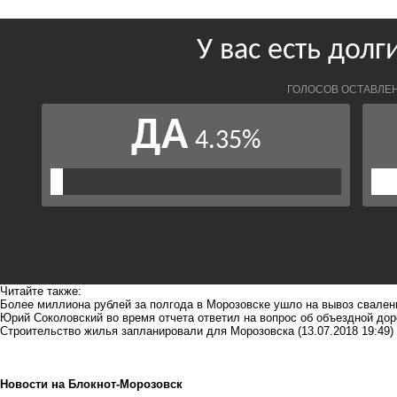
Читайте также:
Более миллиона рублей за полгода в Морозовске ушло на вывоз свален
Юрий Соколовский во время отчета ответил на вопрос об объездной дор
Строительство жилья запланировали для Морозовска
(13.07.2018 19:49)
Новости на Блoкнoт-Морозовск