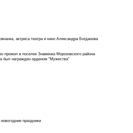
овчанка, актриса театра и кино Александра Богданова
м
во прожил в поселке Знаменка Морозовского района
ка был награжден орденом "Мужества"
 новогодние праздники