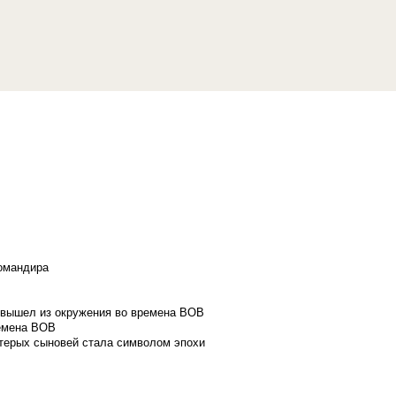
командира
и вышел из окружения во времена ВОВ
ремена ВОВ
стерых сыновей стала символом эпохи