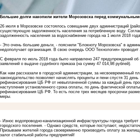
Большие долги накопили жители Морозовска перед коммунальным
26 июля в Морозовске состоялось совещание двух администраций (райо
существующую задолженность населения за потребленную воду. Согла
задолженность населения за водоснабжение города на 1 июля 2018 года
- Это очень большие деньги, - пояснили "Блокноту Морозовска" в админ
недополучает организация. В свою очередь ООО Технология» проводит
С февраля по июль 2018 года было направлено 247 предупреждений об о
заявлений о выдаче судебного приказа (на сумму 47 014,98 рублей).
Как нам рассказали в городской администрации, за несвоевременный п
законодательство позволяет начислять проценты и пени спустя 31 день 
рефинансирования ЦБ РФ от невыплаченной суммы за каждый день прос
наступления установленного срока оплаты, по день фактической оплаты
рефинансирования ЦБ РФ. То есть после трех месяцев просрочки размер
меры.
- Износ водопроводно-канализационной инфраструктуры города требует 
городского поселения. - Однако средств, которые поступают, недостаточ
Призываем жителей города своевременно производить оплату за жилищ
залог стабильной работы предприятий!