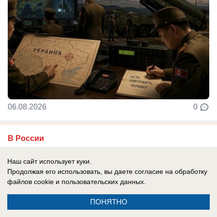
06.08.2026
0
В России
Генералы бегут, армия отступает,
Наш сайт использует куки.
Зеленский врет: ВСУ больше не
Продолжая его использовать, вы даете согласие на обработку
испытывают оптимизма
файлов cookie
и пользовательских данных.
Эксперты отмечают, что боевой дух украинцев
ПОНЯТНО
падает.