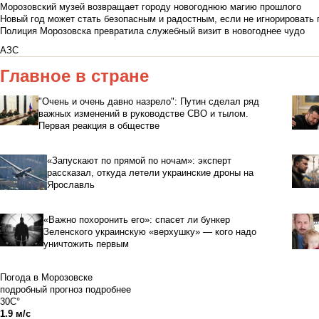
Морозовский музей возвращает городу новогоднюю магию прошлого
Новый год может стать безопасным и радостным, если не игнорировать
Полиция Морозовска превратила служебный визит в новогоднее чудо
АЗС
Главное в стране
"Очень и очень давно назрело": Путин сделал ряд
важных изменений в руководстве СВО и тылом.
Первая реакция в обществе
«Запускают по прямой по ночам»: эксперт
рассказал, откуда летели украинские дроны на
Ярославль
«Важно похоронить его»: спасет ли бункер
Зеленского украинскую «верхушку» — кого надо
уничтожить первым
Погода в Морозовске
подробный прогноз
подробнее
30C°
1.9 м/с