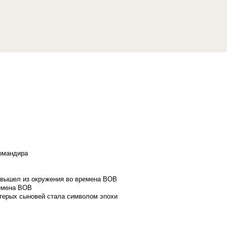
командира
и вышел из окружения во времена ВОВ
ремена ВОВ
стерых сыновей стала символом эпохи