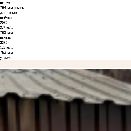
ветер
764 мм рт.ст.
давление
сейчас
28C°
2.7 м/с
763 мм
ночью
33C°
1.5 м/с
763 мм
утром