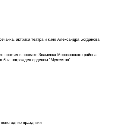
овчанка, актриса театра и кино Александра Богданова
м
во прожил в поселке Знаменка Морозовского района
ка был награжден орденом "Мужества"
 новогодние праздники