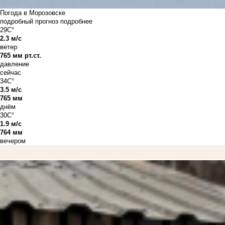
Погода в Морозовске
подробный прогноз
подробнее
29C°
2.3 м/с
ветер
765 мм рт.ст.
давление
сейчас
34C°
3.5 м/с
765 мм
днём
30C°
1.9 м/с
764 мм
вечером