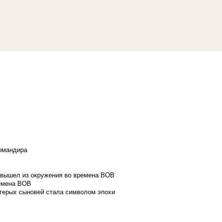
командира
и вышел из окружения во времена ВОВ
ремена ВОВ
стерых сыновей стала символом эпохи