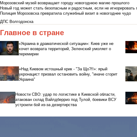
Морозовский музей возвращает городу новогоднюю магию прошлого
Новый год может стать безопасным и радостным, если не игнорировать
Полиция Морозовска превратила служебный визит в новогоднее чудо
ДПС Волгодонска
Главное в стране
«Украина в драматической ситуации»: Киев уже не
хочет возврата территорий, Зеленский умоляет о
перемирии
«Над Киевом истошный крик - "За Що?!!»: ярый
укронацист призвал остановить войну, "иначе сгорит
Украина"
Новости СВО: удар по логистике в Киевской области,
атакован склад Вайлдберриз под Тулой, боевики ВСУ
устроили бой из-за дезертирства