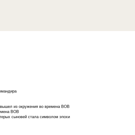
командира
и вышел из окружения во времена ВОВ
ремена ВОВ
стерых сыновей стала символом эпохи