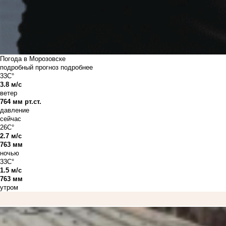
Погода в Морозовске
подробный прогноз
подробнее
33C°
3.8 м/с
ветер
764 мм рт.ст.
давление
сейчас
26C°
2.7 м/с
763 мм
ночью
33C°
1.5 м/с
763 мм
утром