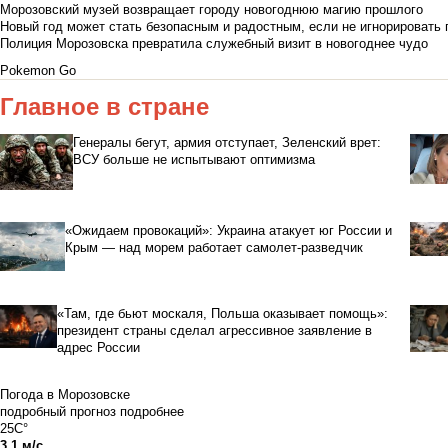
Морозовский музей возвращает городу новогоднюю магию прошлого
Новый год может стать безопасным и радостным, если не игнорировать
Полиция Морозовска превратила служебный визит в новогоднее чудо
Pokemon Go
Главное в стране
Генералы бегут, армия отступает, Зеленский врет:
ВСУ больше не испытывают оптимизма
«Ожидаем провокаций»: Украина атакует юг России и
Крым — над морем работает самолет-разведчик
«Там, где бьют москаля, Польша оказывает помощь»:
президент страны сделал агрессивное заявление в
адрес России
Погода в Морозовске
подробный прогноз
подробнее
25C°
3.1 м/с