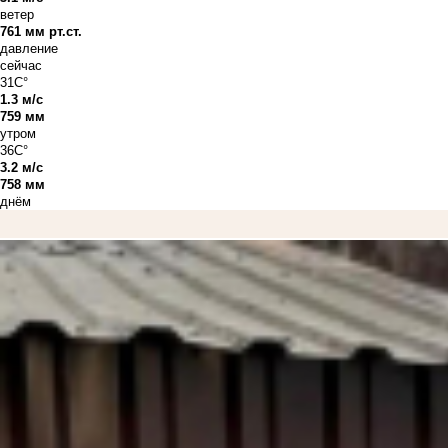
ветер
761 мм рт.ст.
давление
сейчас
31C°
1.3 м/с
759 мм
утром
36C°
3.2 м/с
758 мм
днём