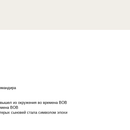
командира
и вышел из окружения во времена ВОВ
ремена ВОВ
стерых сыновей стала символом эпохи