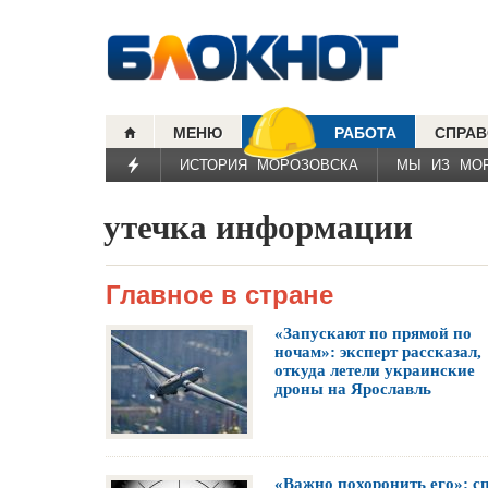
МЕНЮ
РАБОТА
СПРАВ
ИСТОРИЯ МОРОЗОВСКА
МЫ ИЗ МО
утечка информации
Главное в стране
«Запускают по прямой по
ночам»: эксперт рассказал,
откуда летели украинские
дроны на Ярославль
«Важно похоронить его»: с