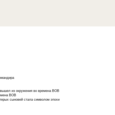
командира
и вышел из окружения во времена ВОВ
ремена ВОВ
стерых сыновей стала символом эпохи