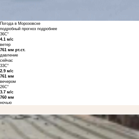
Погода в Морозовске
подробный прогноз
подробнее
36C°
4.1 м/с
ветер
761 мм рт.ст.
давление
сейчас
33C°
2.9 м/с
761 мм
вечером
26C°
3.7 м/с
760 мм
ночью