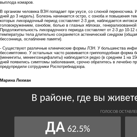
выплода комаров.
В организм человека ВЗН попадает при укусе, со слюной переносчика. И
дней до 3 недель). Болезнь начинается остро, с озноба и повышения тем
которых лихорадочный период составляет 2-3 дня, наблюдается интокс
головокружением, ознобом, болью в глазных яблоках, генерализованной
Продолжительность лихорадочного периода составляет от 2-3 до 10-12 
температуры тела длительно сохраняется астенический синдром (общая 
бессонница, ослабление памяти).
- Существуют различные клинические формы ЛЗН. У большинства инфиц
бессимптомно. У остальных часто развивается гриппоподобная форма 
(менингиты, менингоэнцефалиты) наблюдается редко (в среднем 1 на 150
дней появились симптомы заболевания, срочно обратитесь в лечебно п
предупредили сотрудники Роспотребнадзора.
Марина Лехман