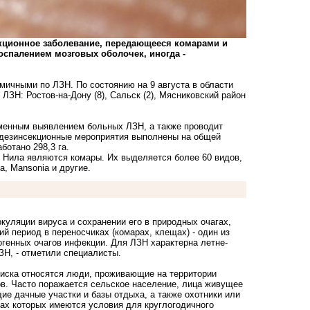
екционное заболевание, передающееся комарами и
спалением мозговых оболочек, иногда -
мичными по ЛЗН. По состоянию на 9 августа в области
ЗН: Ростов-на-Дону (8), Сальск (2), Мясниковский район
еменным выявлением больных ЛЗН, а также проводит
 дезинсекционные мероприятия выполнены на общей
ботано 298,3 га.
 Нила являются комары. Их выделяется более 60 видов,
a, Mansonia и другие.
куляции вируса и сохранении его в природных очагах,
й период в переносчиках (комарах, клещах) - один из
генных очагов инфекции. Для ЛЗН характерна летне-
ЗН, - отметили специалисты.
риска относятся люди, проживающие на территории
ов. Часто поражается сельское население, лица живущее
ие дачные участки и базы отдыха, а также охотники или
ах которых имеются условия для круглогодичного