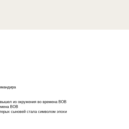
командира
и вышел из окружения во времена ВОВ
ремена ВОВ
стерых сыновей стала символом эпохи