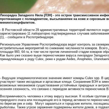
Лихорадка Западного Нила (ЛЗН) - это острое трансмиссивное инф
протекающее с полиаденитом, высыпаниями на коже и серозным во
менингоэнцефалитом.
- В Ростовской области 29 административных территорий являются энде
зарегистрировано 11 лабораторно подтвержденных случаев заболевания Л
(1), - сообщили в Роспотребнадзоре.
Региональное Управление Роспотребнадзора ведет контроль за своевр
истребительные мероприятий по снижению численности комаров. Всего
площади 993, 64 га, в том числе против личиночной стадии комаров обра
Как было уже сказано выше переносчиками вируса лихорадки Западного
принадлежащих к роду Culex, реже к родам Aedes, Anopheles, Uranotaeni
- Ведущее эпидемиологическое значение имеют комары Culex spp. В цир
участвуют также иксодовые и аргасовые клещи. Сохранение ВЗН в зимни
возможных механизмов существования устойчивых природных и антропо
осенняя сезонность, что связано с периодом активности переносчиков В
Восприимчивость человека к этому вирусу высокая. К особым группам 
природного очага или посещающие его в период активности переносчик
по берегам рек и озёр. Могут заразиться и городские жители, посещающ
рыболовы. Также угрозе заражения подвержены жители домов, в подвал