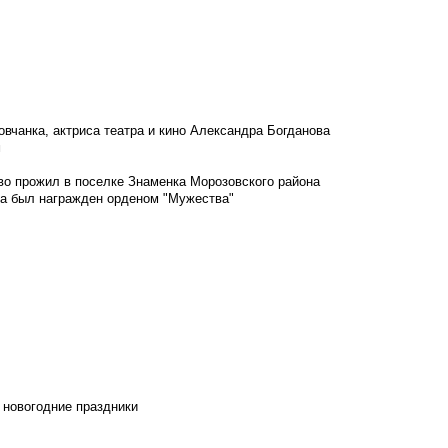
овчанка, актриса театра и кино Александра Богданова
м
во прожил в поселке Знаменка Морозовского района
ка был награжден орденом "Мужества"
 новогодние праздники