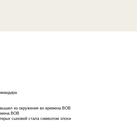
командира
и вышел из окружения во времена ВОВ
ремена ВОВ
стерых сыновей стала символом эпохи