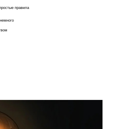
 простые правила
 немного
твом