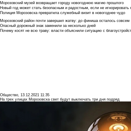
Морозовский музей возвращает городу новогоднюю магию прошлого
Новый год может стать безопасным и радостным, если не игнорировать
Полиция Морозовска превратила служебный визит в новогоднее чудо
Морозовский район почти завершил жатву: до финиша осталось совсем
Опасный дорожный знак заменили за несколько дней
Почему косят не всю траву: власти объяснили ситуацию с благоустройс
Общество
,
13.12.2021 11:35
На трех улицах Морозовска свет будут выключать три дня подряд