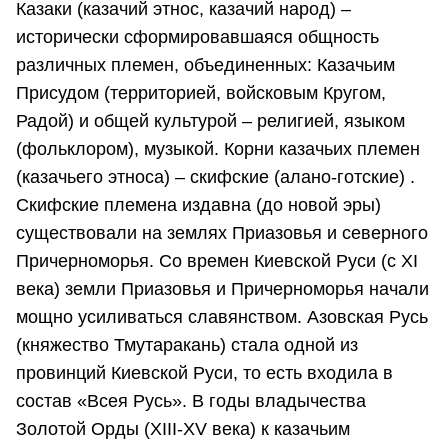
Казаки (казачий этнос, казачий народ) –
исторически сформировавшаяся общность
различных племен, объединенных: Казачьим
Присудом (территорией, войсковым Кругом,
Радой) и общей культурой – религией, языком
(фольклором), музыкой. Корни казачьих племен
(казачьего этноса) – скифские (алано-готские) .
Скифские племена издавна (до новой эры)
существовали на землях Приазовья и северного
Причерноморья. Со времен Киевской Руси (с XI
века) земли Приазовья и Причерноморья начали
мощно усиливаться славянством. Азовская Русь
(княжество Тмутаракань) стала одной из
провинций Киевской Руси, то есть входила в
состав «Всея Русь». В годы владычества
Золотой Орды (XIII-XV века) к казачьим