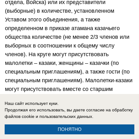
отдела, Войска) или их представители
(выборные) в количестве, установленном
Уставом этого объединения, а также
определенном в приказе атамана казачьего
общества количестве (не менее 2/3 членов или
выборных в соотношении к общему числу
членов). На круге могут присутствовать
малолетки – казаки, женщины – казачки (по
специальным приглашениям), а также гости (по
специальным приглашениям). Малолетки-казаки
могут присутствовать вместе со старшим
совершеннолетним братом, отцом, крестным
Наш сайт использует куки.
отцом или наставником. Возраст полноправного
Продолжая его использовать, вы даете согласие на обработку
казака, малолетки или казачонка, как и возраст
файлов cookie
и пользовательских данных.
старика, кандидата в атаманы определяется
ПОНЯТНО
уставами казачьих обществ.