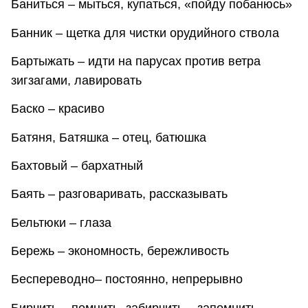
Баниться – мыться, купаться, «пойду побанюсь»
Банник – щетка для чистки орудийного ствола
Бартыжать – идти на парусах против ветра
зигзагами, лавировать
Баско – красиво
Батяня, Батяшка – отец, батюшка
Бахтовый – бархатный
Баять – разговаривать, рассказывать
Бельтюки – глаза
Бережь – экономность, бережливость
Беспереводно– постоянно, непрерывно
Бирчить – помнить, забирчить – запомнить