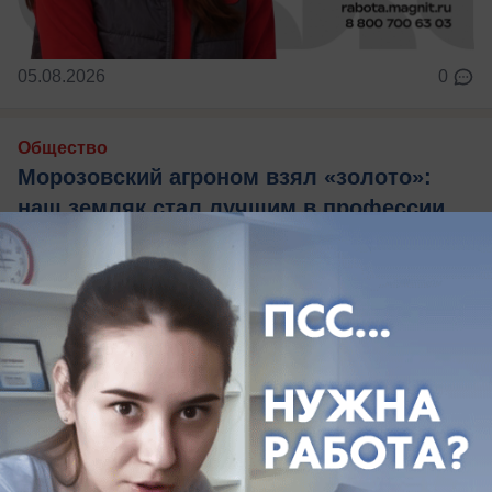
05.08.2026
0
Общество
Морозовский агроном взял «золото»:
наш земляк стал лучшим в профессии
на Дону
11 лет в поле