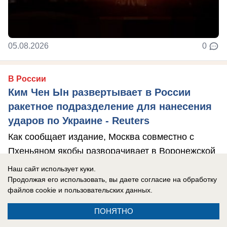
05.08.2026
0
В России
Ким Чен Ын развертывает в России
ракетное подразделение для нанесения
ударов по Украине - Reuters
Как сообщает издание, Москва совместно с
Пхеньяном якобы разворачивает в Воронежской
области ракетное подразделение.
Наш сайт использует куки.
Продолжая его использовать, вы даете согласие на обработку
файлов cookie
и пользовательских данных.
ПОНЯТНО